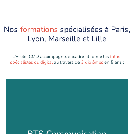
Nos
formations
spécialisées à Paris,
Lyon, Marseille et Lille
L’École ICMD accompagne, encadre et forme les
futurs
spécialistes du digital
au travers de
3 diplômes
en 5 ans :
BTS Communication
BTS Communication