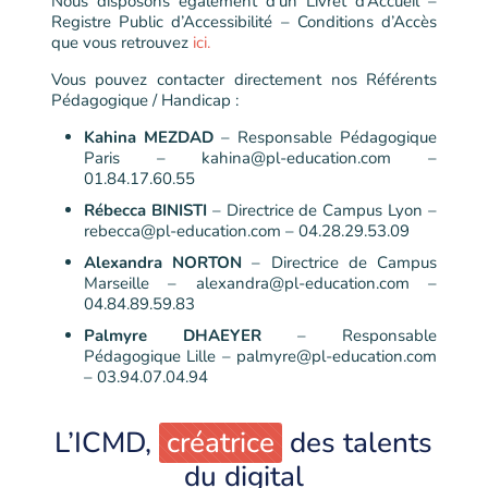
Nous disposons également d’un Livret d’Accueil –
Registre Public d’Accessibilité – Conditions d’Accès
que vous retrouvez
ici.
Vous pouvez contacter directement nos Référents
Pédagogique / Handicap :
Kahina MEZDAD
– Responsable Pédagogique
Paris – kahina@pl-education.com –
01.84.17.60.55
Rébecca BINISTI
– Directrice de Campus Lyon –
rebecca@pl-education.com – 04.28.29.53.09
Alexandra NORTON
– Directrice de Campus
Marseille – alexandra@pl-education.com –
04.84.89.59.83
Palmyre DHAEYER
– Responsable
Pédagogique Lille – palmyre@pl-education.com
– 03.94.07.04.94
L’ICMD,
créatrice
des talents
du digital