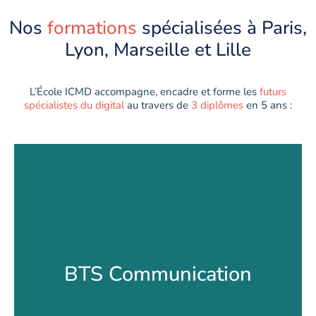
Nos
formations
spécialisées à Paris,
Lyon, Marseille et Lille
L’École ICMD accompagne, encadre et forme les
futurs
spécialistes du digital
au travers de
3 diplômes
en 5 ans :
BTS Communication
BTS Communication
BAC +1 / +2 Diplôme d’État