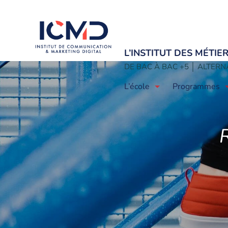
L’INSTITUT DES MÉTI
DE BAC À BAC +5 │ ALTERNA
L’école
Programmes