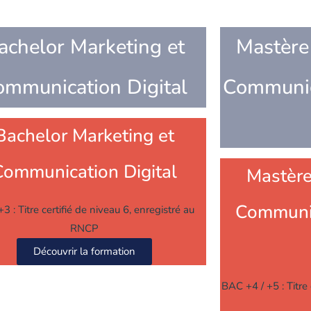
achelor Marketing et
Mastère
ommunication Digital
Communic
Bachelor Marketing et
Communication Digital
Mastère
Communic
3 : Titre certifié de niveau 6, enregistré au
RNCP
Découvrir la formation
BAC +4 / +5 : Titre 