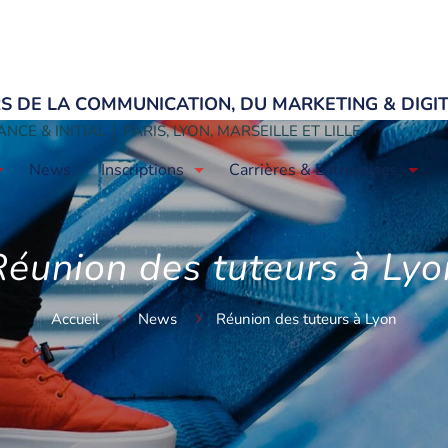
ERS DE LA COMMUNICATION, DU MARKETING & DIGI
NCE & INITIAL │ PARIS, LYON, MARSEILLE ET LILLE
News
Inscriptions
Carrières & Entreprises
Réunion des tuteurs à Lyo
Accueil
News
Réunion des tuteurs à Lyon