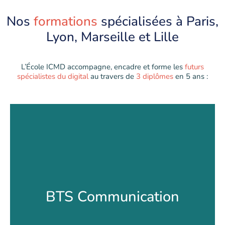
Nos
formations
spécialisées à Paris,
Lyon, Marseille et Lille
L’École ICMD accompagne, encadre et forme les
futurs
spécialistes du digital
au travers de
3 diplômes
en 5 ans :
BTS Communication
BTS Communication
BAC +1 / +2 Diplôme d’État