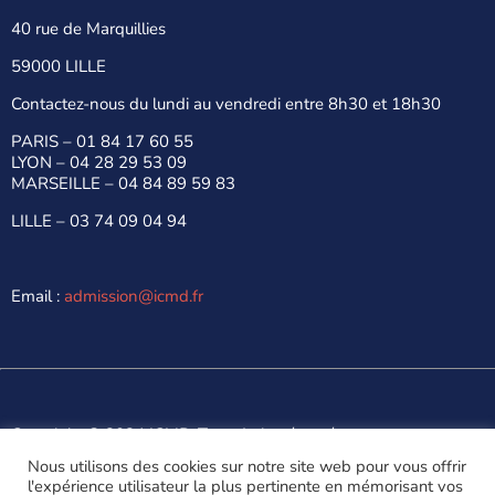
40 rue de Marquillies
59000 LILLE
Contactez-nous du lundi au vendredi entre 8h30 et 18h30
PARIS –
01 84 17 60 55
LYON –
04 28 29 53 09
MARSEILLE –
04 84 89 59 83
LILLE –
03 74 09 04 94
Email :
admission@icmd.fr
Copyright © 2024 ICMD. Tous droits réservés.
Made with
by
Digitalify
Nous utilisons des cookies sur notre site web pour vous offrir
l'expérience utilisateur la plus pertinente en mémorisant vos
Politique de confidentialité
Mentions Légales