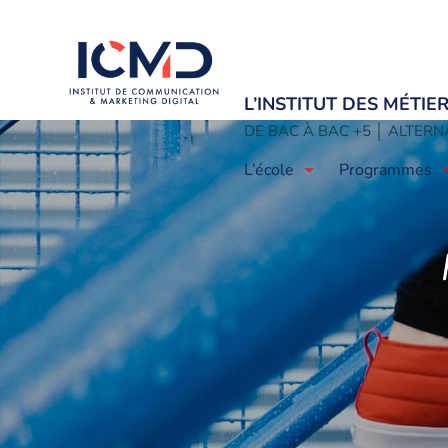
L’INSTITUT DES MÉTI
DE BAC À BAC +5 │ ALTERNA
L’école
Programmes