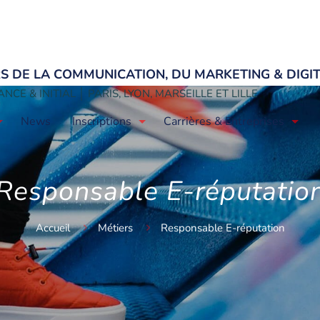
ERS DE LA COMMUNICATION, DU MARKETING & DIGI
NCE & INITIAL │ PARIS, LYON, MARSEILLE ET LILLE
News
Inscriptions
Carrières & Entreprises
Responsable E-réputatio
Accueil
Métiers
Responsable E-réputation