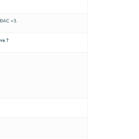
e BAC +3.
re ?