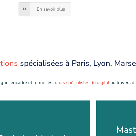
En savoir plus
tions
spécialisées à Paris, Lyon, Marsei
gne, encadre et forme les
futurs spécialistes du digital
au travers d
Mastère
Mast
Bachelor Marketing et