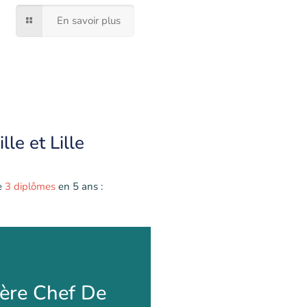
En savoir plus
lle et Lille
e
3 diplômes
en 5 ans :
 Chef De Projet
ère Chef De