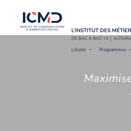
L’INSTITUT DES MÉTI
DE BAC À BAC +5 │ ALTERNA
L’école
Programmes
Maximise