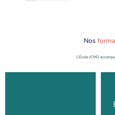
Nos
forma
L’École ICMD accompa
BTS Communication
C