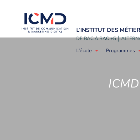
L’INSTITUT DES MÉTI
DE BAC À BAC +5 │ ALTERNA
L’école
Programmes
ICMD 