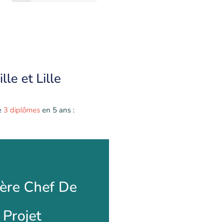
lle et Lille
e
3 diplômes
en 5 ans :
 Chef De Projet
ère Chef De
munication
Projet