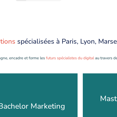
tions
spécialisées à Paris, Lyon, Marsei
gne, encadre et forme les
futurs spécialistes du digital
au travers d
Mastère
Mast
Bachelor Marketing et
Com
Bachelor Marketing
ommunication Digital