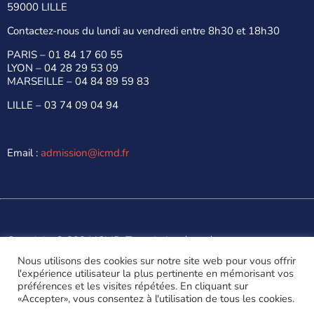
59000 LILLE
Contactez-nous du lundi au vendredi entre 8h30 et 18h30
PARIS –
01 84 17 60 55
LYON –
04 28 29 53 09
MARSEILLE –
04 84 89 59 83
LILLE –
03 74 09 04 94
Email :
admission@icmd.fr
Copyright © 2024 ICMD. Tous droits réservés.
Made with
by
Digitalify
Nous utilisons des cookies sur notre site web pour vous offrir
l'expérience utilisateur la plus pertinente en mémorisant vos
Politique de confidentialité
Mentions Légales
préférences et les visites répétées. En cliquant sur
Conditions Générales de Vente
«Accepter», vous consentez à l'utilisation de tous les cookies.