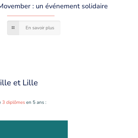
Movember : un événement solidaire
En savoir plus
lle et Lille
e
3 diplômes
en 5 ans :