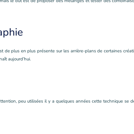
ormais le but est de proposer des mélanges et tester des combinaiso
raphie
st de plus en plus présente sur les arrière-plans de certaines créat
naît aujourd’hui.
ttention, peu utilisées il y a quelques années cette technique se 