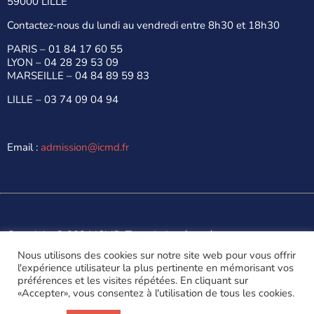
59000 LILLE
Contactez-nous du lundi au vendredi entre 8h30 et 18h30
PARIS –
01 84 17 60 55
LYON –
04 28 29 53 09
MARSEILLE –
04 84 89 59 83
LILLE –
03 74 09 04 94
Email :
admission@icmd.fr
Copyright © 2024 ICMD. Tous droits réservés.
Made with
by
Digitalify
Nous utilisons des cookies sur notre site web pour vous offrir
l'expérience utilisateur la plus pertinente en mémorisant vos
Politique de confidentialité
Mentions Légales
préférences et les visites répétées. En cliquant sur
Conditions Générales de Vente
«Accepter», vous consentez à l'utilisation de tous les cookies.