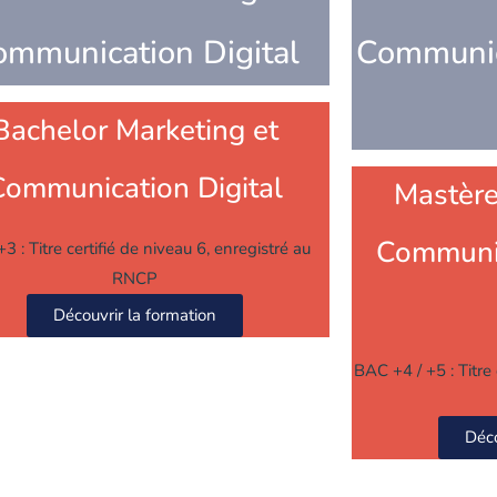
ommunication Digital
Communic
Bachelor Marketing et
Communication Digital
Mastère
Communic
3 : Titre certifié de niveau 6, enregistré au
RNCP
Découvrir la formation
BAC +4 / +5 : Titre 
Déco