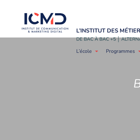
L’INSTITUT DES MÉTI
DE BAC À BAC +5 │ ALTERNA
L’école
Programmes
B