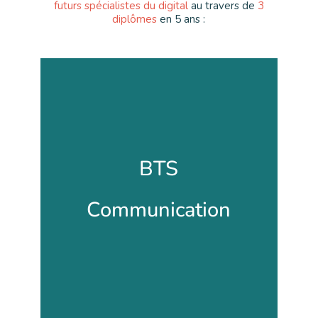
futurs spécialistes du digital
au travers de
3
diplômes
en 5 ans :
BTS Communication
BTS
BAC +1 / +2 Diplôme d’État
Communication
Découvrir la formation