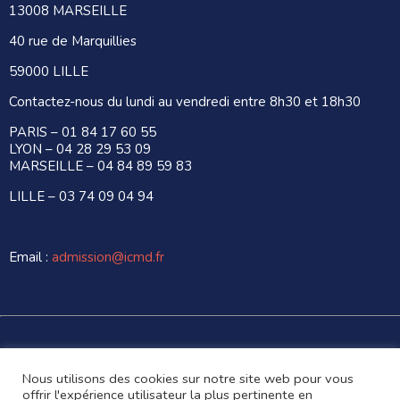
13008 MARSEILLE
40 rue de Marquillies
59000 LILLE
Contactez-nous du lundi au vendredi entre 8h30 et 18h30
PARIS –
01 84 17 60 55
LYON –
04 28 29 53 09
MARSEILLE –
04 84 89 59 83
LILLE –
03 74 09 04 94
Email :
admission@icmd.fr
Copyright © 2024 ICMD. Tous droits réservés.
Nous utilisons des cookies sur notre site web pour vous
Made with
by
Digitalify
offrir l'expérience utilisateur la plus pertinente en